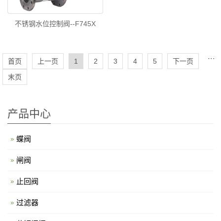
不锈钢水位控制阀--F745X
···
首页
上一页
1
2
3
4
5
下一页
末页
产品中心
蝶阀
闸阀
止回阀
过滤器